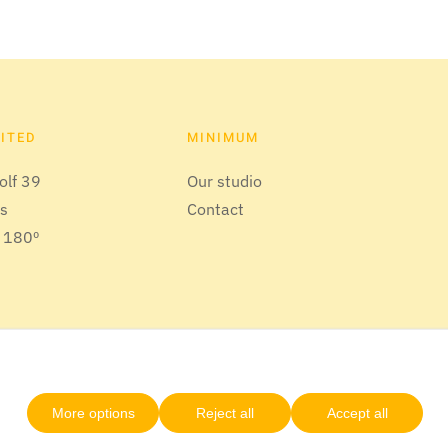
SITED
MINIMUM
olf 39
Our studio
us
Contact
 180º
More options
Reject all
Accept all