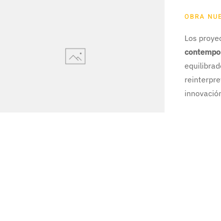
OBRA NU
Los proye
contempor
equilibrad
reinterpr
innovación