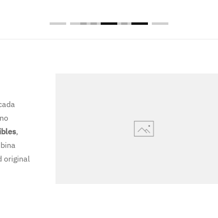
cada
rno
ibles
,
mbina
 original