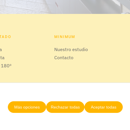
ITADO
MINIMUM
da
Nuestro estudio
tta
Contacto
 180º
Más opciones
Rechazar todas
Aceptar todas